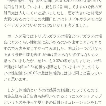
今回の物件では1階の南面にw2510×h2200の引違いの大
開口を計画しています。庇も長く計画してますので夏の直
射日光は入りにくいと思いましたし、窓が大きいと開閉が
大変になるのでそこの大開口だけはトリプルガラスではな
くペアガラスでいいのではないかとも考えました。
ホームズ君ではトリプルガラスの場合とペアガラスの場
合はどのくらい性能値に差があるのかを出すことができま
すので入力を変えてやってみました。開口部一つだけなら
あまり外皮性能を表すUA値は変わらないのではないかと
思っていましたが、意外にも0.02の差がありました。松島
匠建はUA値＝0.34前後を標準としていますのでこのくら
いの性能値での0.02の差は体感的にはほぼ同じと言ってい
いと思います。
しかし体感的というのは感覚のお話になってくるので、
お施主様も自分自身も納得ができるようにスケッチアップ
というものを使って夏と冬の日射シミュレーションをして