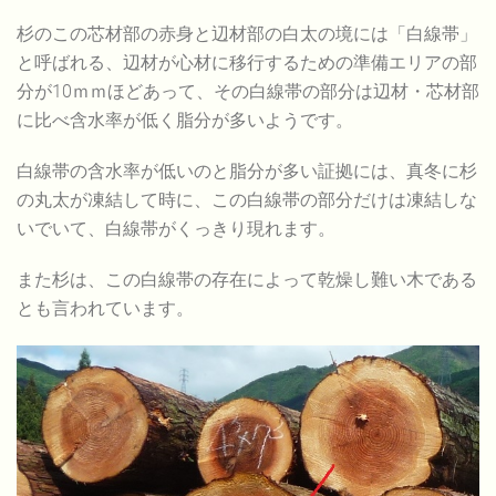
杉のこの芯材部の赤身と辺材部の白太の境には「白線帯」
と呼ばれる、辺材が心材に移行するための準備エリアの部
分が10ｍｍほどあって、その白線帯の部分は辺材・芯材部
に比べ含水率が低く脂分が多いようです。
白線帯の含水率が低いのと脂分が多い証拠には、真冬に杉
の丸太が凍結して時に、この白線帯の部分だけは凍結しな
いでいて、白線帯がくっきり現れます。
また杉は、この白線帯の存在によって乾燥し難い木である
とも言われています。