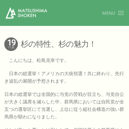
MENU
19
杉の特性、杉の魅力！
11月
こんにちは、松島克幸です。
日本の総選挙！アメリカの大統領選！共に終わり、先行
き波乱の展開が予想されます。
日本の総選挙では全国的に与党の苦戦が目立ち、与党自公
が大きく議席を減らした中、群馬県においては自民党が全
五つの選挙区にて当選し、上位に従う縦社会構造の強い群
馬県が顕わになりました。