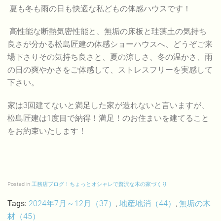
夏も冬も雨の日も快適な私どもの体感ハウスです！
高性能な断熱気密性能と、無垢の床板と珪藻土の気持ち
良さが分かる松島匠建の体感ショーハウスへ、どうぞご来
場下さりその気持ち良さと、夏の涼しさ、冬の温かさ、雨
の日の爽やかさをご体感して、ストレスフリーを実感して
下さい。
家は3回建てないと満足した家が造れないと言いますが、
松島匠建は1度目で納得！満足！のお住まいを建てること
をお約束いたします！
Posted in
工務店ブログ！ちょっとオシャレで贅沢な木の家づくり
Tags:
2024年7月～12月（37）
,
地産地消（44）
,
無垢の木
材（45）