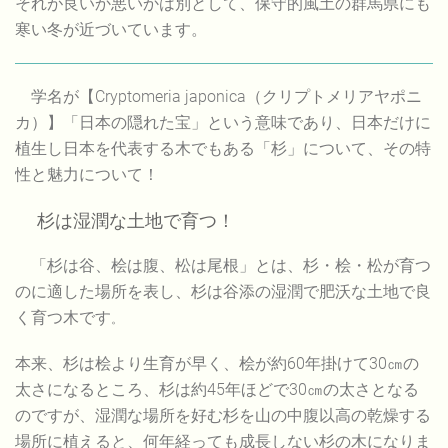
それが良いか悪いかは別として、保守的風土の群馬県にも
寒い冬が近づいています。
学名が【Cryptomeria japonica（クリプトメリアヤポニ
カ）】「日本の隠れた宝」という意味であり、日本だけに
植生し日本を代表する木でもある「杉」について、その特
性と魅力について！
杉は湿潤な土地で育つ！
「杉は谷、桧は腹、松は尾根」とは、杉・桧・松が育つ
のに適した場所を表し、杉は谷添の湿潤で肥沃な土地で良
く育つ木です
。
本来、杉は桧より生育が早く、桧が約60年掛けて30㎝の
太さになるところ、杉は約45年ほどで30㎝の太さとなる
のですが、湿潤な場所を好む杉を山の中腹以高の乾燥する
場所に植えると、何年経っても成長しない杉の木になりま