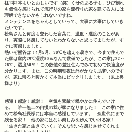
柱1本1本もいとおしいです（笑）くせのある子も、ひび割れ
も個性を感じられて流行りの家を流行りの家を建てる人には
理解できないかもしれないですね。
メンテナンスをちゃんとしていって、大事に大事にしていき
たいです。
松島さんと何度も交わした言葉に、温度・湿度のことがあ
り、実際に体感してないとわからないと思ってましたが、す
ぐに実感しました。
熱いぞ熊谷は！4月5月、30℃を越える暑さで、今まで住んで
た家は室内29℃湿度80％なんて数値でしたが、この家は22～
25℃、湿度60％！この数値の差は住んでみて初めて快適度が
分かります。また、この時期朝夜は外がかなり肌寒いのです
が、家に帰ると暖かくて本当にビックリしました。（以上奥
様より）
感謝！感謝！感謝！ 空気も素敵で穏やかに住んでいけ
る。 唯一無二の自慢の我が家になりました！ この家に住
めて松島社長様には本当に感謝しています。 孫世代にまで
残せる家！ 他の家にはない楽しみを歩んでいける家！
「生きた家と生きていく」そんな思いを感じさせてくれま