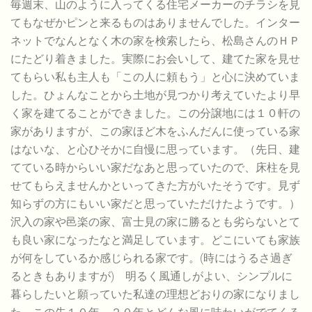
毎週末、山のように入ってくる住宅メーカーのチラシを見
てもなぜかピンと来るものはありませんでした。インター
ネットでなんとなく木の家を検索したら、松島さんのＨＰ
にたどり着きました。実際にお会いして、建てた家を見せ
てもらい私も主人も「この人に頼もう」と心に決めていま
した。ひょんなことから土地が見つかり考えていたより早
く家を建てることができました。この分譲地には１０軒の
家がありますが、この家ほど木をふんだんに使っている家
はないな、と心ひそかに自慢に思っています。（先日、建
てている時からいい家だなあと思っていたので、床柱を見
せてもらえませんかといってきた方がいたそうです。見ず
知らずの方にもいい家だと思っていただけたようです。）
沢入の家や邑楽の家、富士見の家に勝るとも劣らないとて
も良い家になったなと満足しています。どこにいても家族
が何をしているか感じられる家です。(時にはうるさ過ぎ
るときもありますが) 明るく風通しがよい、シンプルに
暮らしたいと願っていた私達の理想どおりの家になりまし