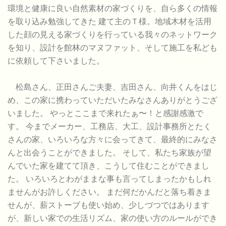
環境と健康に良い自然素材の家づくりを、自ら多くの情報
を取り込み勉強してきた 建て主のＴ様。地域木材を活用
した顔の見える家づくりを行っている我々のネットワーク
を知り、設計を館林のマヌファット、そして施工を私ども
に依頼して下さいました。
松島さん、正田さんご夫妻、吉田さん、向井くんをはじ
め、この家に携わっていただいたみなさんありがとうござ
いました。 やっとここまで来れたぁ〜！と感謝感激で
す。 今までメーカー、工務店、大工、設計事務所とたく
さんの家、いろいろな方々に会ってきて、最終的にみなさ
んと出会うことができました。 そして、私たち家族が望
んでいた家を建てて頂き、こうして住むことができまし
た。 いろいろとわがままな事も言ってしまったかもしれ
ませんがお許しください。 まだ何だかんだと落ち着きま
せんが、薪ストーブも使い始め、少しづつではあります
が、新しい家での生活リズム、家の使い方のルールができ