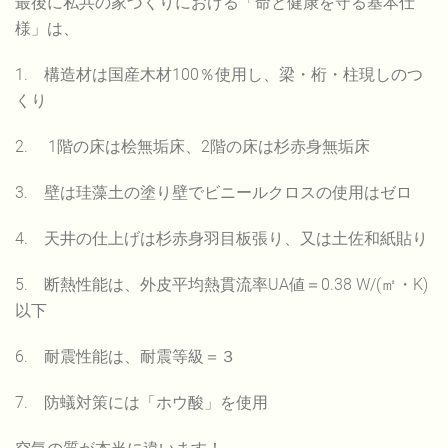
最後に私共の家づくりにおける「命と健康を守る基本仕
様」は、
1. 構造材は国産木材100％使用し、梁・桁・柱現しのつ
くり
2. 1階の床は桧無垢床、2階の床は杉赤身無垢床
3. 壁は珪藻土の塗り壁でビニールクロスの使用はゼロ
4. 天井の仕上げは杉赤身羽目板張り、又は土佐和紙貼り
5. 断熱性能は、外皮平均熱貫流率UA値＝0.38 W/(㎡・K)
以下
6. 耐震性能は、耐震等級＝３
7. 防蟻対策には「ホウ酸」を使用