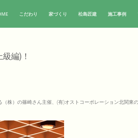
OME
こだわり
家づくり
松島匠建
施工事例
級編)！
（株）の篠崎さん主催、(有)オストコーポレーション北関東