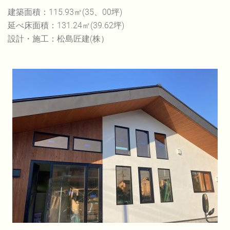
建築面積：115.93㎡(35、00坪)
延べ床面積：131.24㎡(39.62坪)
設計・施工：松島匠建(株）