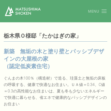
MENU
栃木県Ｏ様邸「たかはぎの家」
新築 無垢の木と塗り壁とパッシブデザ
インの大屋根の家
（認定低炭素住宅）
ぐんまの木100％（構造材）で造る、珪藻土と無垢の床板
の呼吸する、健康で快適なお住まい。ＵＡ値＝0.34、C値
＝0.3の高性能なお住まいは、夏も冬も少ないエネルギー
で快適に暮らせる、省エネで健康的なパッシブデザインの
お住まい