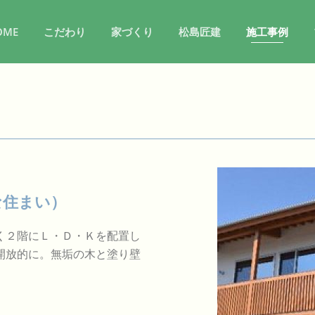
OME
こだわり
家づくり
松島匠建
施工事例
な住まい）
く２階にＬ・Ｄ・Ｋを配置し
開放的に。無垢の木と塗り壁