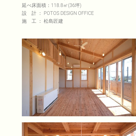
延べ床面積：118.8㎡(36坪)
設 計 ： POTOS DESIGN OFFICE
施 工 ： 松島匠建