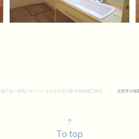
築施工例｜群馬の木でつくる注文住宅の家 松島匠建工務店
太田市Ｈ様
To top