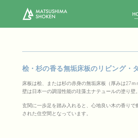
H
桧・杉の香る無垢床板のリビング・
床板は桧、または杉の赤身の無垢床板（厚みは27ｍ
壁は日本一の調湿性能の珪藻土ナテュールの塗り壁
玄関に一歩足を踏み入れると、心地良い木の香りで
された住空間となっています。