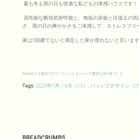
夏も冬も雨の日も快適な私どもの体感ハウスです！
高性能な断熱気密性能と、無垢の床板と珪藻土の気
さ、雨の日の爽やかさをご体感して、ストレスフリ
家は3回建てないと満足した家が造れないと言いま
Posted in
工務店ブログ！ちょっとオシャレで贅沢な木の家づくり
Tags:
2025年1月～6月（15）
,
パッシブデザイン（2
BREADCRUMBS