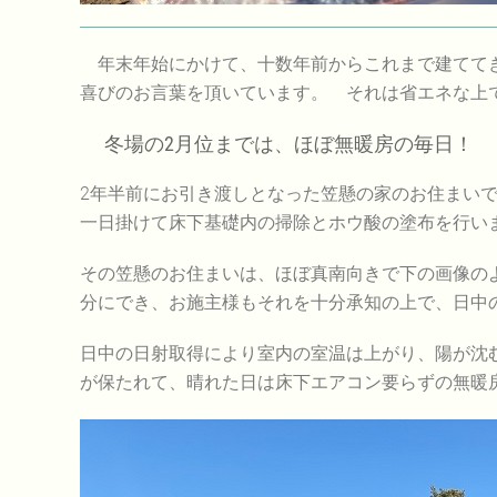
年末年始にかけて、十数年前からこれまで建ててき
喜びのお言葉を頂いています。 それは省エネな上
冬場の2月位までは、ほぼ無暖房の毎日！
2年半前にお引き渡しとなった笠懸の家のお住まい
一日掛けて床下基礎内の掃除とホウ酸の塗布を行い
その笠懸のお住まいは、ほぼ真南向きで下の画像の
分にでき、お施主様もそれを十分承知の上で、日中
日中の日射取得により室内の室温は上がり、陽が沈
が保たれて、晴れた日は床下エアコン要らずの無暖