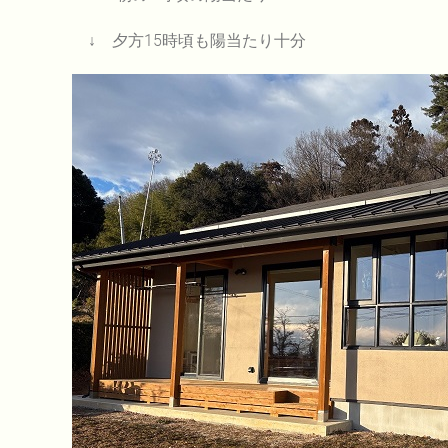
↓ 夕方15時頃も陽当たり十分