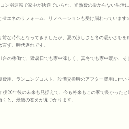
アコン弱運転で家中が快適でいられ、光熱費の掛からない生活
と省エネのリフォーム、リノベーションも受け賜わっています
り前な時代となってきましたが、夏の涼しさと冬の暖かさをを
は言ず、時代遅れです。
コン1台の稼働で、猛暑日でも家中涼しく、真冬でも家中暖か、
期費用、ランニングコスト、設備交換時のアフター費用に付い
年後20年後の未来も見据えて、今も将来もこの家で良かったと
頂くと、最後の答えが見つかります。