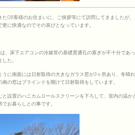
たOB客様のお住まいに、ご挨拶等にて訪問してきましたが、
で更に快適なのでその喜びとなっています。
では、床下エアコンの冷媒管の基礎貫通孔の塞ぎが不十分であ
ました。
ように南面には日射取得の大きなガラス窓が3ヶ所あり、冬晴
の南の窓はブラインドを開けて日射取得をしています。
むと設置のハニカムロールスクリーンを下ろして、室内の温か
房でお暮らしとの事です。