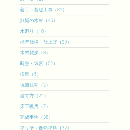
着工～基礎工事（31）
無垢の木材（45）
水廻り（10）
標準仕様・仕上げ（29）
木材乾燥（8）
断熱・気密（52）
換気（5）
抗菌住宅（2）
建て方（22）
床下暖房（7）
完成事例（38）
塗り壁～自然塗料（32）