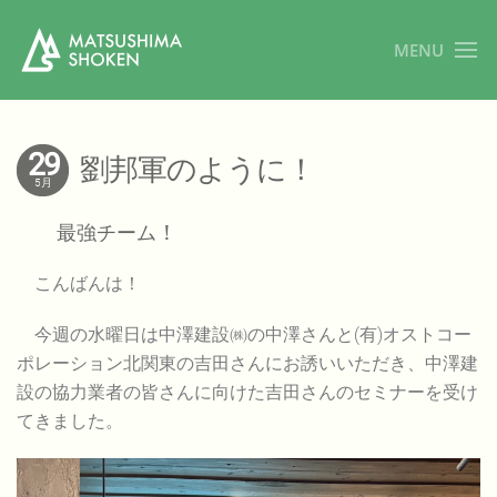
MENU
29
劉邦軍のように！
5月
最強チーム
！
こんばんは！
今週の水曜日は中澤建設㈱の中澤さんと(有)オストコー
ポレーション北関東の吉田さんにお誘いいただき、中澤建
設の協力業者の皆さんに向けた吉田さんのセミナーを受け
てきました。