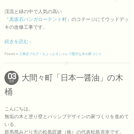
渓流と緑の中で人気の高い
「
黒坂石バンガローテント村
」のコテージにてウッドデッ
キの改修工事です。
続きを読む
Posted in
工務店ブログ！ちょっとオシャレで贅沢な木の家づくり
03
大間々町「日本一醤油」の木
5月
桶
こんにちは。
無垢の木と塗り壁とパッシブデザインの家づくりを進めて
いる、
群馬県みどり市の松島匠建（株）の代表松島克幸です。