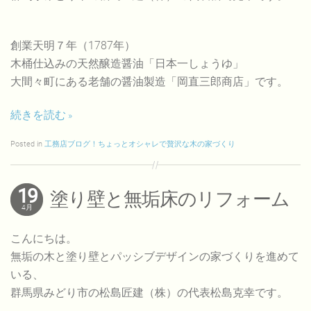
創業天明７年（1787年）
木桶仕込みの天然醸造醤油「日本一しょうゆ」
大間々町にある老舗の醤油製造「岡直三郎商店」です。
続きを読む
Posted in
工務店ブログ！ちょっとオシャレで贅沢な木の家づくり
19
塗り壁と無垢床のリフォーム
4月
こんにちは。
無垢の木と塗り壁とパッシブデザインの家づくりを進めて
いる、
群馬県みどり市の松島匠建（株）の代表松島克幸です。