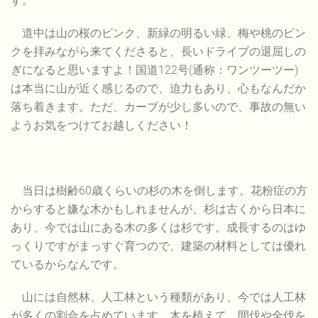
す。
道中は山の桜のピンク、新緑の明るい緑、梅や桃のピン
クを拝みながら来てくださると、長いドライブの退屈しの
ぎになると思いますよ！国道122号(通称：ワンツーツー)
は本当に山が近く感じるので、迫力もあり、心もなんだか
落ち着きます。ただ、カーブが少し多いので、事故の無い
ようお気をつけてお越しください！
当日は樹齢60歳くらいの杉の木を倒します。花粉症の方
からすると嫌な木かもしれませんが、杉は古くから日本に
あり、今では山にある木の多くは杉です。成長するのはゆ
っくりですがまっすぐ育つので、建築の材料としては優れ
ているからなんです。
山には自然林、人工林という種類があり、今では人工林
が多くの割合を占めています。木を植えて、間伐や全伐を