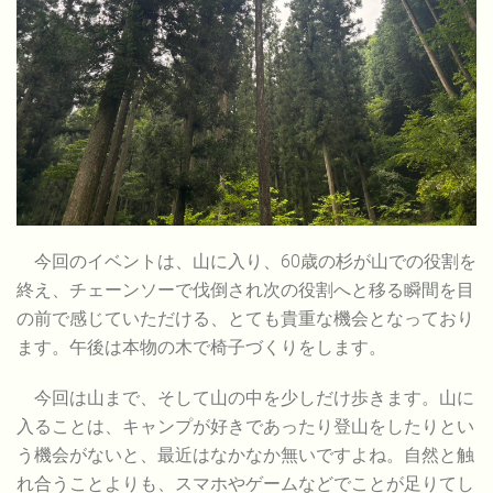
今回のイベントは、山に入り、60歳の杉が山での役割を
終え、チェーンソーで伐倒され次の役割へと移る瞬間を目
の前で感じていただける、とても貴重な機会となっており
ます。午後は本物の木で椅子づくりをします。
今回は山まで、そして山の中を少しだけ歩きます。山に
入ることは、キャンプが好きであったり登山をしたりとい
う機会がないと、最近はなかなか無いですよね。自然と触
れ合うことよりも、スマホやゲームなどでことが足りてし