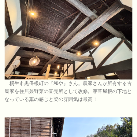
桐生市黒保根町の『和や』さん。農家さんが所有する古
民家を住居兼野菜の直売所として改修。茅葺屋根の下地と
なっている藁の感じと梁の雰囲気は最高！