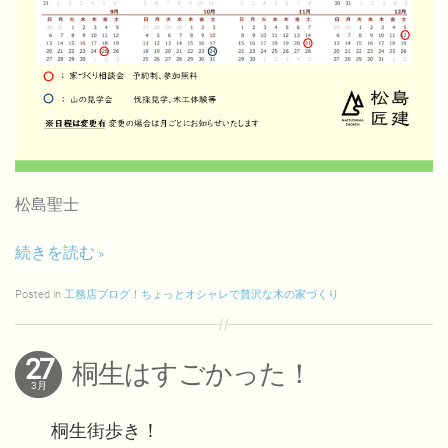
松島聖士
続きを読む
Posted in
工務店ブログ！ちょっとオシャレで贅沢な木の家づくり
27
桐生はすごかった！
3月
桐生街歩き
！