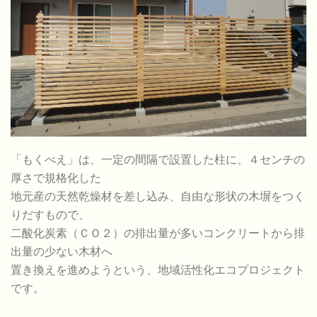
「もくべえ」は、一定の間隔で設置した柱に、４センチの
厚さで規格化した
地元産の天然乾燥材を差し込み、自由な形状の木塀をつく
りだすもので、
二酸化炭素（ＣＯ２）の排出量が多いコンクリートから排
出量の少ない木材へ
置き換えを進めようという、地域活性化エコプロジェクト
です。