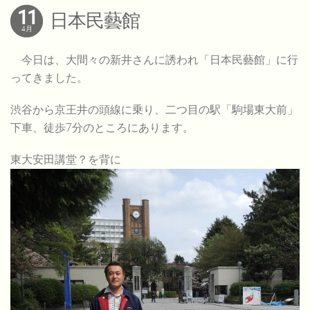
11
日本民藝館
4月
今日は、大間々の新井さんに誘われ「日本民藝館」に行
ってきました。
渋谷から京王井の頭線に乗り、二つ目の駅「駒場東大前」
下車、徒歩7分のところにあります。
東大安田講堂？を背に