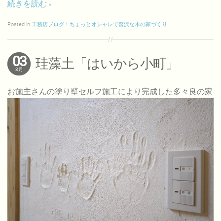
続きを読む
Posted in
工務店ブログ！ちょっとオシャレで贅沢な木の家づくり
03
珪藻土「はいから小町」
3月
お施主さんの塗り壁セルフ施工により完成した多々良の家