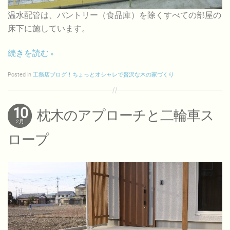
温水配管は、パントリー（食品庫）を除くすべての部屋の
床下に施しています。
続きを読む
Posted in
工務店ブログ！ちょっとオシャレで贅沢な木の家づくり
10
枕木のアプローチと二輪車ス
2月
ロープ