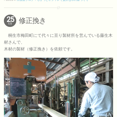
25
修正挽き
5月
桐生市梅田町にて代々に亘り製材所を営んでいる藤生木
材さんで、
木材の製材（修正挽き）を依頼です。