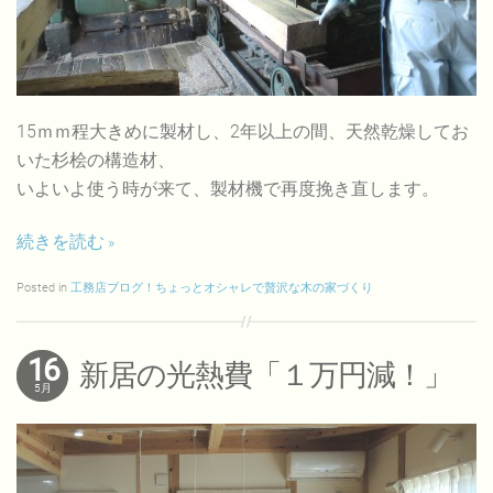
15ｍｍ程大きめに製材し、2年以上の間、天然乾燥してお
いた杉桧の構造材、
いよいよ使う時が来て、製材機で再度挽き直します。
続きを読む
Posted in
工務店ブログ！ちょっとオシャレで贅沢な木の家づくり
16
新居の光熱費「１万円減！」
5月