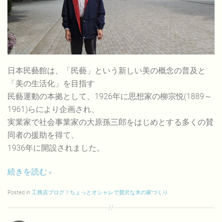
日本民藝館は、「民藝」という新しい美の概念の普及と
「美の生活化」を目指す
民藝運動の本拠として、1926年に思想家の柳宗悦(1889～
1961)らにより企画され、
実業家で社会事業家の大原孫三郎をはじめとする多くの賛
同者の援助を得て、
1936年に開設されました。
続きを読む
Posted in
工務店ブログ！ちょっとオシャレで贅沢な木の家づくり