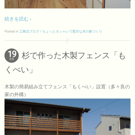
続きを読む
Posted in
工務店ブログ！ちょっとオシャレで贅沢な木の家づくり
19
杉で作った木製フェンス「も
3月
くべい」
木製の簡易組み立てフェンス「もくべい」設置（多々良の
家の外構）