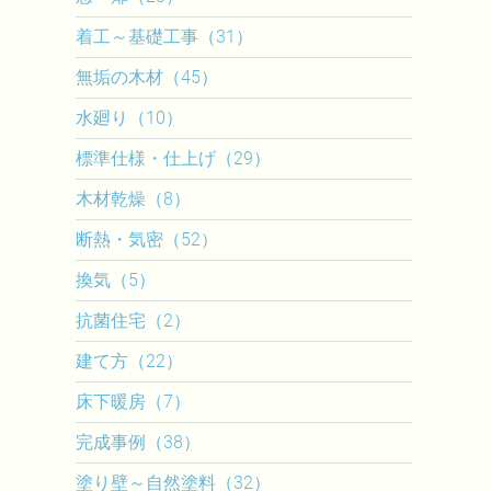
着工～基礎工事（31）
無垢の木材（45）
水廻り（10）
標準仕様・仕上げ（29）
木材乾燥（8）
断熱・気密（52）
換気（5）
抗菌住宅（2）
建て方（22）
床下暖房（7）
完成事例（38）
塗り壁～自然塗料（32）