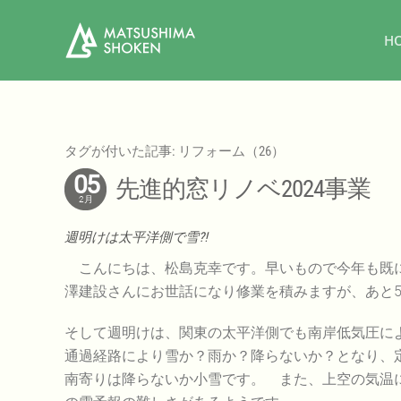
H
タグが付いた記事: リフォーム（26）
05
先進的窓リノベ2024事業
2月
週明けは太平洋側で雪⁈
こんにちは、松島克幸です。早いもので今年も既に
澤建設さんにお世話になり修業を積みますが、あと
そして週明けは、関東の太平洋側でも南岸低気圧に
通過経路により雪か？雨か？降らないか？となり、
南寄りは降らないか小雪です。 また、上空の気温