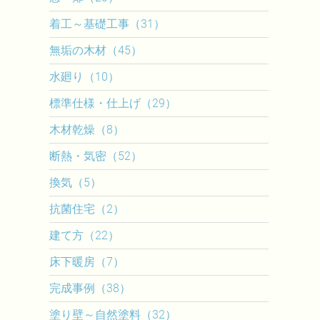
着工～基礎工事（31）
無垢の木材（45）
水廻り（10）
標準仕様・仕上げ（29）
木材乾燥（8）
断熱・気密（52）
換気（5）
抗菌住宅（2）
建て方（22）
床下暖房（7）
完成事例（38）
塗り壁～自然塗料（32）