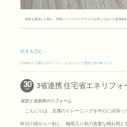
床材を選別した時に、同時にハードクリアオイルも塗っておいた桧床板
続きを読む
Posted in
工務店ブログ！ちょっとオシャレで贅沢な木の家づくり
30
3省連携 住宅省エネリフォ
5月
浴室と洗面所のリフォーム
こんにちは、足腰のトレーニングを中心に頑張っ
昨日の雨から一転し、梅雨入り前の貴重な晴れ間と