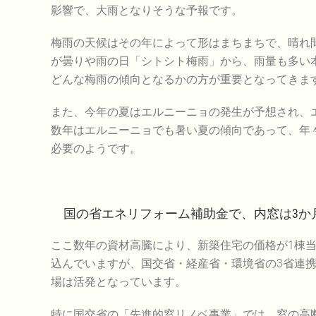
影響で、大雨となりそうな予報です。
梅雨の天候はその年によって形はまちまちで、晴れ間
が曇りや雨の日「シトシト梅雨」から、雨量も多い
どんな梅雨の傾向となるかの方が重要となってきま
また、今年の夏はエルニーニョの発生が予想され、
数年はエルニーニョでも暑い夏の傾向であって、年
必要のようです。
国の省エネリフォーム補助金で、内窓は3か
ここ数年の資材高騰により、新築住宅の価格が1棟当
込んでいますが、国交省・経産省・環境省の3省連
場は活発となっています。
特に国交省の「先進的窓リノベ事業」では、窓の高