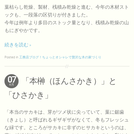
葉枯らし乾燥、製材、桟積み乾燥と進む、今年の木材スト
ックも、一段落の区切りが付きました。
今年は例年より多目のストック量となり、桟積み乾燥の山
もにぎやかです。
続きを読む
Posted in
工務店ブログ！ちょっとオシャレで贅沢な木の家づくり
07
「本榊（ほんさかき）」と
6月
「ひさかき」
「本当のサカキは、芽がツメ状に尖っていて、葉に鋸歯
（きょし）と呼ばれるギザギザがなくて、冬もフレッシュ
な緑です。ところがサカキに非ずのヒサカキというのは、