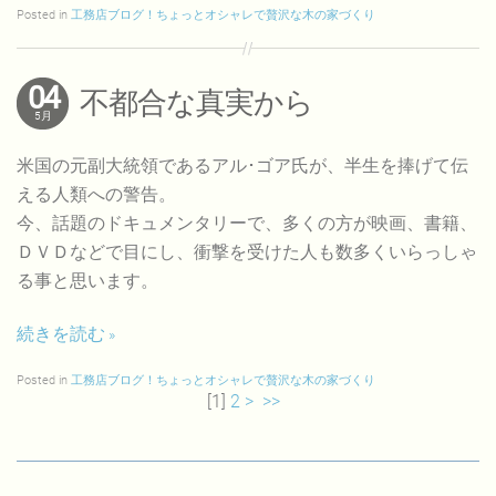
Posted in
工務店ブログ！ちょっとオシャレで贅沢な木の家づくり
04
不都合な真実から
5月
米国の元副大統領であるアル･ゴア氏が、半生を捧げて伝
える人類への警告。
今、話題のドキュメンタリーで、多くの方が映画、書籍、
ＤＶＤなどで目にし、衝撃を受けた人も数多くいらっしゃ
る事と思います。
続きを読む
Posted in
工務店ブログ！ちょっとオシャレで贅沢な木の家づくり
[
1
]
2
>
>>