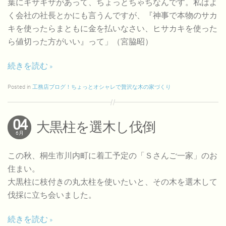
葉にギザギザがあって、ちょっとちゃちなんです。私はよ
く会社の社長とかにも言うんですが、『神事で本物のサカ
キを使ったらまともに金を払いなさい、ヒサカキを使った
ら値切った方がいい』って」（宮脇昭）
続きを読む
Posted in
工務店ブログ！ちょっとオシャレで贅沢な木の家づくり
04
大黒柱を選木し伐倒
6月
この秋、桐生市川内町に着工予定の「Ｓさんご一家」のお
住まい。
大黒柱に枝付きの丸太柱を使いたいと、その木を選木して
伐採に立ち会いました。
続きを読む