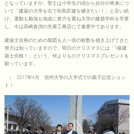
となっていますが、聖士は小学生の頃から自分の将来につ
いて「建築の大学を出て松島匠建を継ぎたい！」と言い続
け、運動も勉強も地道に努力を重ね大学の建築学科を卒業
し、今は高崎倉渕の先輩工務店にて修業中であります。
建築士合格のための製図も人一倍の枚数を描き上げてきた
努力は知っていますので、明日のクリスマスには「1級建
築士合格！」という、何よりものクリスマスプレゼントを
願っています。
↓ 2017年4月 信州大学の入学式での親子記念ショッ
ト！