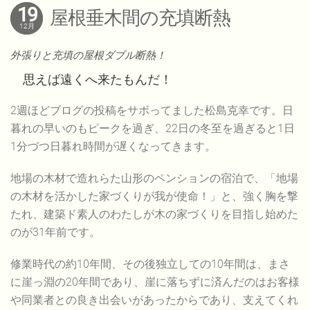
19
屋根垂木間の充填断熱
12月
外張りと充填の屋根ダブル断熱！
思えば遠くへ来たもんだ！
2週ほどブログの投稿をサボってました松島克幸です。日
暮れの早いのもピークを過ぎ、22日の冬至を過ぎると1日
1分づつ日暮れ時間が遅くなってきます。
地場の木材で造れらた山形のペンションの宿泊で、「地場
の木材を活かした家づくりが我が使命！」と、強く胸を撃
たれ、建築ド素人のわたしが木の家づくりを目指し始めた
のが31年前です。
修業時代の約10年間、その後独立しての10年間は、まさ
に崖っ淵の20年間であり、崖に落ちずに済んだのはお客様
や同業者との良き出会いがあったからであり、支えてくれ