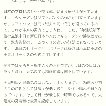
こんにちは、松島克幸です。
日本のプロ野球もセパ交流戦が始まり盛り上がっていま
す。 今シーズンはソフトバンクの強さが目立っています
が、ソフトバンクは元々戦力の高い選手が揃っているの
で、これが本来の実力でしょうね。 また、2年連続最下
位の立浪中日と新庄日本ハムには今シーズンの勝敗差が出
て、双方監督のチームつくりの違いが話題にもなっていま
す。 混戦のセリーグと、パリーグは好調日ハムに不調の
王者オリックスの今後に注目です！
例年ではそろそろ梅雨入りの時期ですが、5日の今日はカ
ラッと晴れ、天気図でも梅雨前線は南下しています。
今日明日と最高気温は30℃近く上がりますが、梅雨入り前
のこの時期としては湿度が低く過ごしやすい晴れの日とな
っています。そして日中が最も長い時期でもあるので、太
陽光の発電量は最高を記録しています。