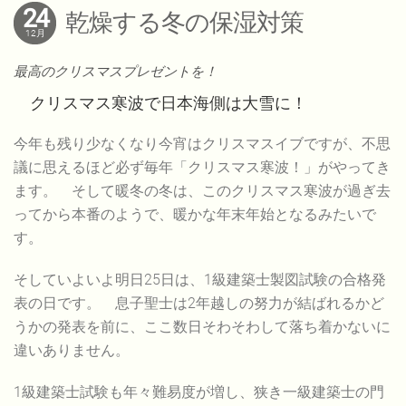
24
乾燥する冬の保湿対策
12月
最高のクリスマスプレゼントを！
クリスマス寒波で日本海側は大雪に！
今年も残り少なくなり今宵はクリスマスイブですが、不思
議に思えるほど必ず毎年「クリスマス寒波！」がやってき
ます。 そして暖冬の冬は、このクリスマス寒波が過ぎ去
ってから本番のようで、暖かな年末年始となるみたいで
す。
そしていよいよ明日25日は、1級建築士製図試験の合格発
表の日です。 息子聖士は2年越しの努力が結ばれるかど
うかの発表を前に、ここ数日そわそわして落ち着かないに
違いありません。
1級建築士試験も年々難易度が増し、狭き一級建築士の門