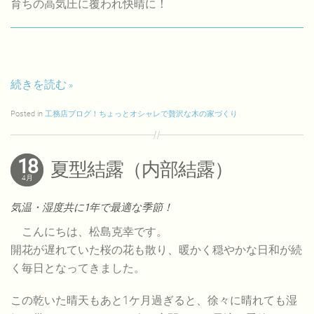
育ちの高気圧に覆われ快晴に！
続きを読む
Posted in
工務店ブログ！ちょっとオシャレで贅沢な木の家づくり
18
夏型結露（内部結露）
4月
気温・湿度共に1年で最適な季節！
こんにちは、松島克幸です。
開花が遅れていた桜の花も散り、暖かく穏やかな日和が続
く毎日となってきました。
この乾いた晴天もあと1ケ月過ぎると、徐々に晴れても湿